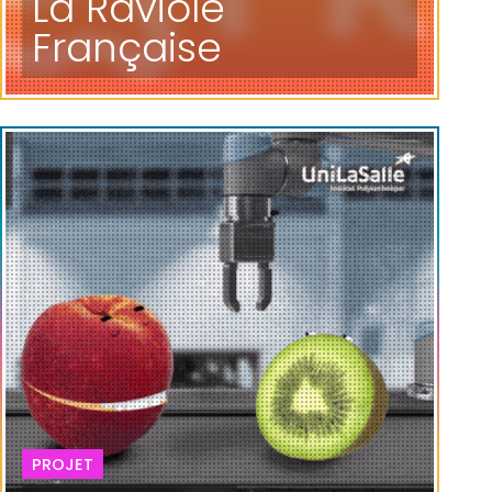
La Raviole
Française
PROJET