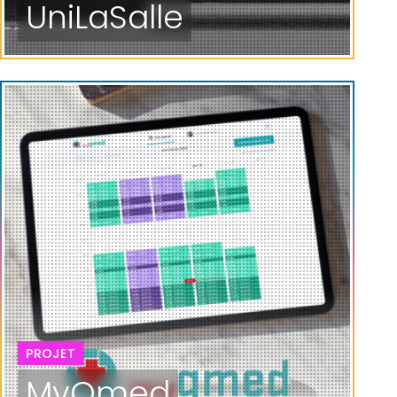
UniLaSalle
PROJET
MyQmed