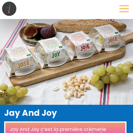
la maison
l’atelier
expertises
les projets
les actus
Jay And Joy
Jay And Joy c’est la première crèmerie