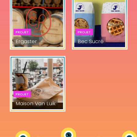
PROJET
PROJET
Ergaster
Bec Sucré
PROJET
Maison Van Luik