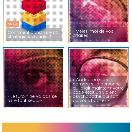
ACTU
« Mêlez-moi de vos
Comment construire sa
affaires »
stratégie éditoriale ?
« Codez toujours
comme si la personne
qui allait maintenir votre
code était un violent
« Le turbin ne va pas se
psychopathe qui sait
faire tout seul… »
où vous habitez »
ce que nous