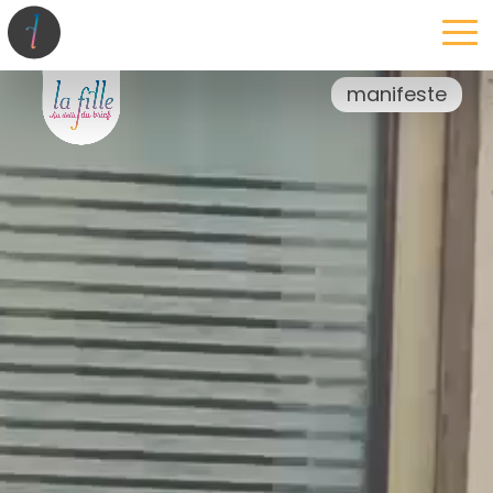
la maison
l’atelier
expertises
les projets
les actus
manifeste