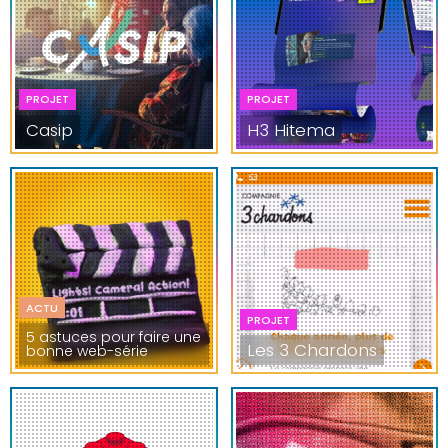
PROJET
PROJET
Casip
H3 Hitema
ACTU
PROJET
5 astuces pour faire une
Les 3 Chardons
bonne web-série