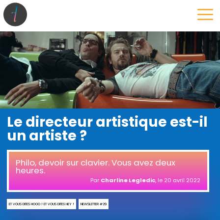
la maison
l’atelier
expertises
les projets
les actus
Le directeur artistique est-il
un artiste ?
Philo, devoir sur clavier. Vous avez deux
heures.
Par
Charline Legledic
, le
20 avril 2022
ET VOUS DITES HOOO ! ET VOUS DITES HEY !
NEWSLETTER #29