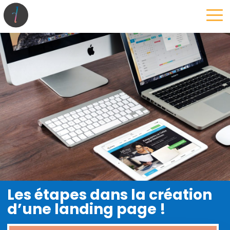
la maison
l’atelier
expertises
les projets
les actus
Les étapes dans la création
d’une landing page !