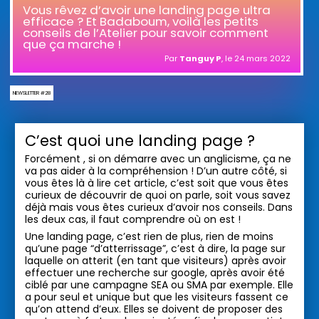
Vous rêvez d’avoir une landing page ultra
efficace ? Et Badaboum, voilà les petits
conseils de l’Atelier pour savoir comment
que ça marche !
Par
Tanguy P
, le
24 mars 2022
NEWSLETTER #28
C’est quoi une landing page ?
Forcément , si on démarre avec un anglicisme, ça ne
va pas aider à la compréhension ! D’un autre côté, si
vous êtes là à lire cet article, c’est soit que vous êtes
curieux de découvrir de quoi on parle, soit vous savez
déjà mais vous êtes curieux d’avoir nos conseils. Dans
les deux cas, il faut comprendre où on est !
Une landing page, c’est rien de plus, rien de moins
qu’une page “d’atterrissage”, c’est à dire, la page sur
laquelle on atterit (en tant que visiteurs) après avoir
effectuer une recherche sur google, après avoir été
ciblé par une campagne SEA ou SMA par exemple. Elle
a pour seul et unique but que les visiteurs fassent ce
qu’on attend d’eux. Elles se doivent de proposer des