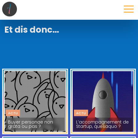
la maison
l’atelier
expertises
les projets
les actus
Et dis donc…
ACTU
ACTU
Buyer personae non
L’accompagnement de
grata ou pas ?
Startup, quesaquo ?