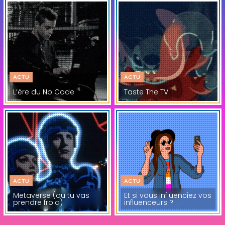
ACTU
ACTU
L’ère du No Code
Taste The TV
ACTU
ACTU
Metaverse (ou tu vas
Et si vous influenciez vos
prendre froid)
influenceurs ?