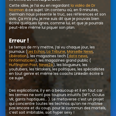
Cette idée, je l’ai eu en regardant
la vidéo de Dr
Nozman
à ce sujet.
Un contenu où, en 9 minutes,
Germain nous présente le truc, ses références et son
avis.
Ça m’a plu, je me suis dit que je pouvais bien
écrire quelques lignes, comme lui, et que je pourrais
peut-être même lui piquer son plan.
Erreur !
Le temps de m’y mettre, j’ai vu chaque jour, les
journaux (
Les Echos
,
La Tribune
,
Marseille News
,
Libération
), les magazines tech (
data news
,
l’informaticien
), les magazines grand public (
Huffington Post
,
News24
), les blogueurs, les
youtubers, les tiktokers, les politiques, les spécialistes
en tout genre et même les coachs Linkedin écrire à
ce sujet.
Des explications, il y en a beaucoup et il en faut car
les termes ne sont pas toujours intuitifs (NFT, Oculus
VR, gants haptiques… ).
Le metaverse c’est un projet
qui concentre toutes les technos qu’on ne maîtrise
pas encore et du coup, pour le commun des mortels,
c’est soit imbitable, soit hyper sexy !