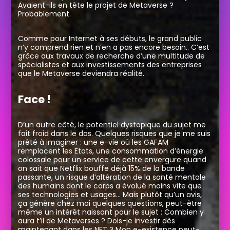
Avaient-ils en tête le projet de Metaverse ?
Probablement.
Comme pour Internet à ses débuts, le grand public
n’y comprend rien et n’en a pas encore besoin..
C’est
grâce aux travaux de recherche d’une multitude de
spécialistes et aux investissements des entreprises
que le Metaverse deviendra réalité.
Face !
D’un autre côté, le potentiel dystopique du sujet me
fait froid dans le dos. Quelques risques que je me suis
prêté à imaginer : une e-vie où les GAFAM
remplacent les Etats, une consommation d’énergie
colossale pour un service de cette envergure quand
on sait que Netflix bouffe déjà 15% de la bande
passante, un risque d’altération de la santé mentale
des humains dont le corps a évolué moins vite que
ses technologies et usages…
Mais plutôt qu’un avis,
ça génère chez moi quelques questions, peut-être
même un intérêt naissant pour le sujet : Combien y
aura t’il de Metaverses ? Dois-je investir dès
maintenant dans les NFT ? Mon e-existence peut-