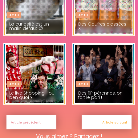
ACTU
ACTU
La curiosité est un
Des Gaufres classées
malin défaut 😉
X
ACTU
ACTU
Le live Shopping… oui
Des RP pérennes, on
ben quoi ?
fait le pari !
Article précédent
Article suivant
Vous aimez ? Partagez !