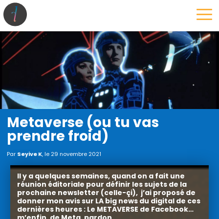
la maison
l’atelier
expertises
les projets
les actus
Metaverse (ou tu vas
prendre froid)
Par
Seyive K
, le
29 novembre 2021
Il y a quelques semaines, quand on a fait une
réunion éditoriale pour définir les sujets de la
prochaine newsletter (celle-çi), j’ai proposé de
donner mon avis sur LA big news du digital de ces
dernières heures : Le METAVERSE de Facebook…
m’enfin, de Meta, pardon.