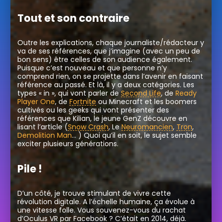
Tout et son contraire
Outre les explications, chaque journaliste/rédacteur y
va de ses références, que j’imagine (avec un peu de
bon sens) être celles de son audience également.
Puisque c’est nouveau et que personne n’y
comprend rien, on se projette dans l’avenir en faisant
référence au passé. Et là, il y a deux catégories. Les
types « in », qui vont parler de
Second Life
, de
Ready
Player One
, de
Fortnite
ou Minecraft et les boomers
cultivés ou les geeks qui vont présenter des
références que Kilian, le jeune GenZ découvre en
lisant l’article (
Snow Crash
, Le
Neuromancien
,
Tron
,
Demolition Man
… ) Quoi qu’il en soit, le sujet semble
exciter plusieurs générations.
Pile !
D’un côté, je trouve stimulant de vivre cette
révolution digitale. A l’échelle humaine, ça évolue à
une vitesse folle. Vous souvenez-vous du rachat
d’Oculus VR par Facebook ? C’était en 2014, déjà.