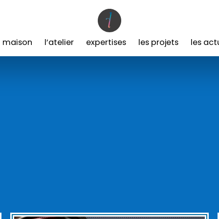
a maison
l’atelier
expertises
les projets
les act