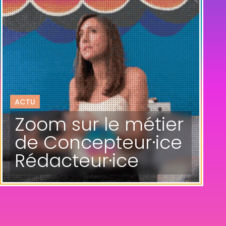
ACTU
Zoom sur le métier
de Concepteur·ice
Rédacteur·ice