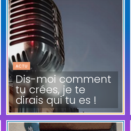
ACTU
Dis-moi comment
tu crées, je te
dirais qui tu es !