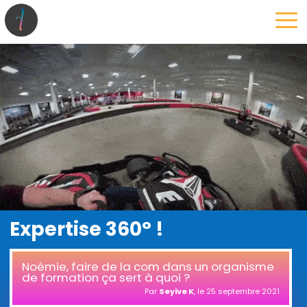
la maison
l’atelier
expertises
les projets
les actus
Expertise 360° !
Noémie, faire de la com dans un organisme
de formation ça sert à quoi ?
Par
Seyive K
, le
25 septembre 2021