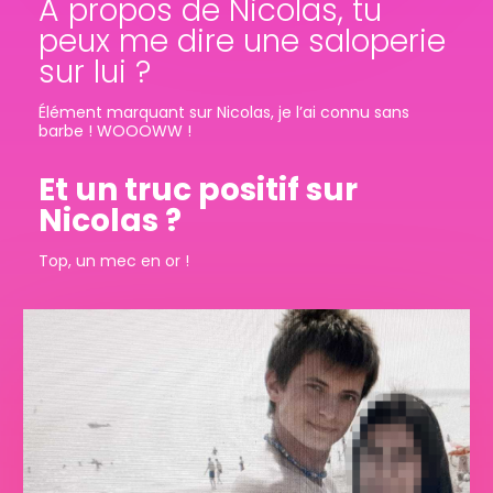
À propos de Nicolas, tu
peux me dire une saloperie
sur lui ?
Élément marquant sur Nicolas, je l’ai connu sans
barbe ! WOOOWW !
Et un truc positif sur
Nicolas ?
Top, un mec en or !