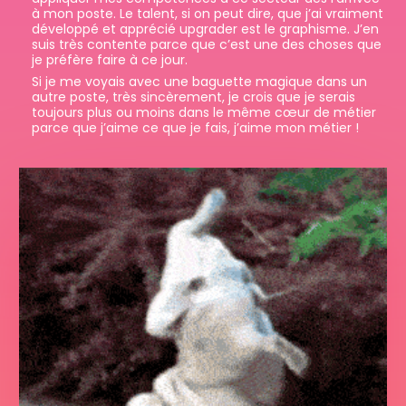
à mon poste. Le talent, si on peut dire, que j’ai vraiment
développé et apprécié upgrader est le graphisme. J’en
suis très contente parce que c’est une des choses que
je préfère faire à ce jour.
Si je me voyais avec une baguette magique dans un
autre poste, très sincèrement, je crois que je serais
toujours plus ou moins dans le même cœur de métier
parce que j’aime ce que je fais, j’aime mon métier !