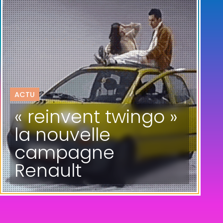
ACTU
« reinvent twingo »
la nouvelle
campagne
Renault