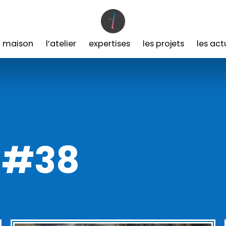
a maison
l’atelier
expertises
les projets
les act
 #38