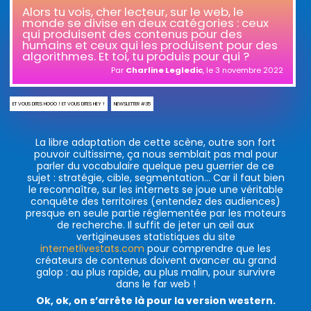
Alors tu vois, cher lecteur, sur le web, le
monde se divise en deux catégories : ceux
qui produisent des contenus pour des
humains et ceux qui les produisent pour des
algorithmes. Et toi, tu produis pour qui ?
Par
Charline Legledic
, le
3 novembre 2022
ET VOUS DITES HOOO ! ET VOUS DITES HEY !
NEWSLETTER #35
La libre adaptation de cette scène, outre son fort
pouvoir cultissime, ça nous semblait pas mal pour
parler du vocabulaire quelque peu guerrier de ce
sujet : stratégie, cible, segmentation… Car il faut bien
le reconnaître, sur les internets se joue une véritable
conquête des territoires (entendez des audiences)
presque en seule partie réglementée par les moteurs
de recherche. Il suffit de jeter un œil aux
vertigineuses statistiques du site
internetlivestats.com
pour comprendre que les
créateurs de contenus doivent avancer au grand
galop : au plus rapide, au plus malin, pour survivre
dans le far web !
Ok, ok, on s’arrête là pour la version western.