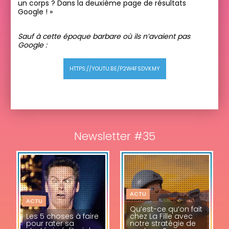
un corps ? Dans la deuxième page de résultats
Google ! »
Sauf à cette époque barbare où ils n’avaient pas
Google :
HTTPS://YOUTU.BE/P2W4FSDVKMY
Newsletter #35
ACTU
ACTU
Qu’est-ce qu’on fait
Les 5 choses à faire
chez La Fille avec
pour rater sa
notre stratégie de