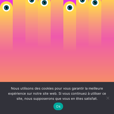
Nous utilisons des cookies pour vous garantir la meilleure
expérience sur notre site web. Si vous continuez à utiliser ce
site, nous supposerons que vous en êtes satisfait.
106 rue de Lourmel 75015 Paris -
nicolas@la-fille.fr
-
06 25 48 34 12
Siret 49065864800038 | IntraCom FR83490658648 | APE 7311Z | RCS Paris B
Ok
490 658 648 |
Conditions générales de vente