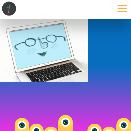
la maison
l’atelier
expertises
les projets
les actus