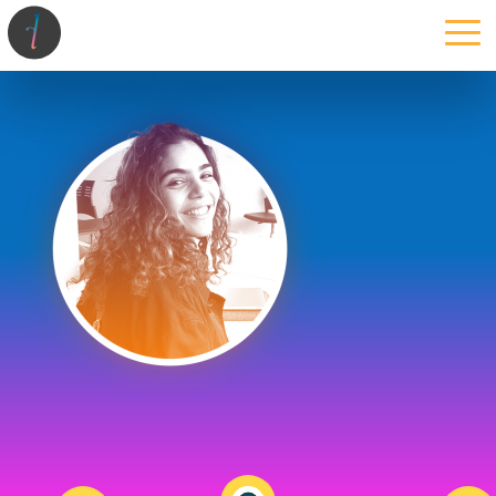
la maison
l’atelier
expertises
les projets
les actus