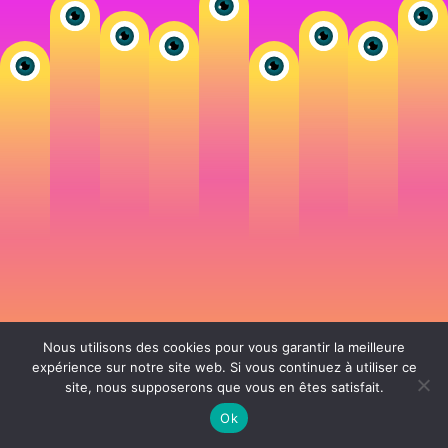
Nous utilisons des cookies pour vous garantir la meilleure
expérience sur notre site web. Si vous continuez à utiliser ce
site, nous supposerons que vous en êtes satisfait.
106 rue de Lourmel 75015 Paris -
nicolas@la-fille.fr
-
06 25 48 34 12
Siret 49065864800038 | IntraCom FR83490658648 | APE 7311Z | RCS Paris B
Ok
490 658 648 |
Conditions générales de vente