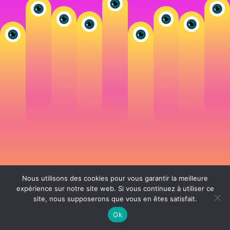
Nous utilisons des cookies pour vous garantir la meilleure
expérience sur notre site web. Si vous continuez à utiliser ce
site, nous supposerons que vous en êtes satisfait.
106 rue de Lourmel 75015 Paris -
nicolas@la-fille.fr
-
06 25 48 34 12
Siret 49065864800038 | IntraCom FR83490658648 | APE 7311Z | RCS Paris B
Ok
490 658 648 |
Conditions générales de vente