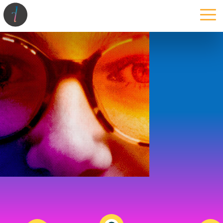
la maison
l’atelier
expertises
les projets
les actus