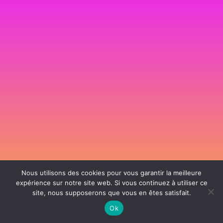
Nous utilisons des cookies pour vous garantir la meilleure
expérience sur notre site web. Si vous continuez à utiliser ce
site, nous supposerons que vous en êtes satisfait.
106 rue de Lourmel 75015 Paris -
nicolas@la-fille.fr
-
06 25 48 34 12
Siret 49065864800038 | IntraCom FR83490658648 | APE 7311Z | RCS Paris B
Ok
490 658 648 |
Conditions générales de vente