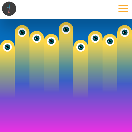
la maison
l’atelier
expertises
les projets
les actus