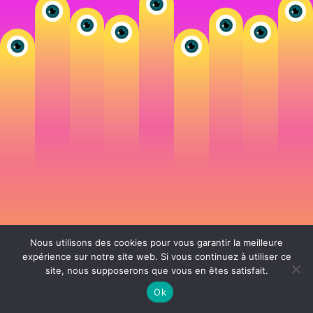
Nous utilisons des cookies pour vous garantir la meilleure
expérience sur notre site web. Si vous continuez à utiliser ce
site, nous supposerons que vous en êtes satisfait.
106 rue de Lourmel 75015 Paris -
nicolas@la-fille.fr
-
06 25 48 34 12
Siret 49065864800038 | IntraCom FR83490658648 | APE 7311Z | RCS Paris B
Ok
490 658 648 |
Conditions générales de vente