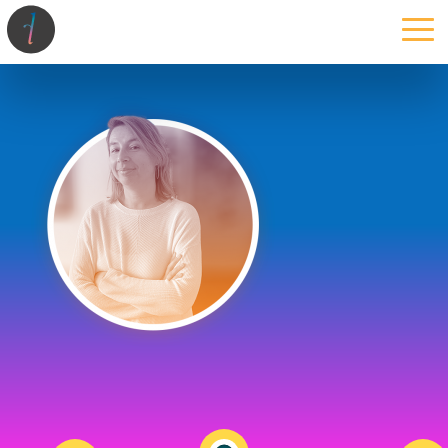
la maison
l’atelier
expertises
les projets
les actus