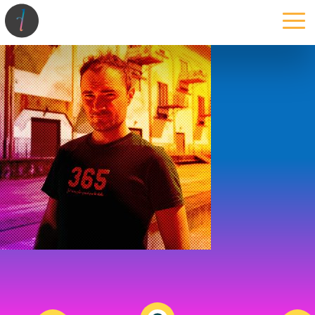
la maison
l’atelier
expertises
les projets
les actus