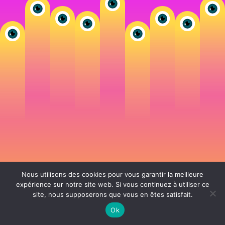
Nous utilisons des cookies pour vous garantir la meilleure
expérience sur notre site web. Si vous continuez à utiliser ce
site, nous supposerons que vous en êtes satisfait.
106 rue de Lourmel 75015 Paris -
nicolas@la-fille.fr
-
06 25 48 34 12
Siret 49065864800038 | IntraCom FR83490658648 | APE 7311Z | RCS Paris B
Ok
490 658 648 |
Conditions générales de vente