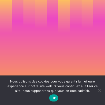
Nous utilisons des cookies pour vous garantir la meilleure
expérience sur notre site web. Si vous continuez à utiliser ce
site, nous supposerons que vous en êtes satisfait.
106 rue de Lourmel 75015 Paris -
nicolas@la-fille.fr
-
06 25 48 34 12
Siret 49065864800038 | IntraCom FR83490658648 | APE 7311Z | RCS Paris B
Ok
490 658 648 |
Conditions générales de vente