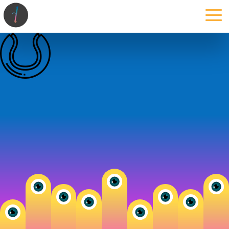
la maison
l’atelier
expertises
les projets
les actus