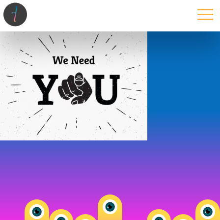
la maison
l’atelier
expertises
les projets
les actus