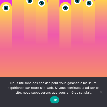
Nous utilisons des cookies pour vous garantir la meilleure
expérience sur notre site web. Si vous continuez à utiliser ce
site, nous supposerons que vous en êtes satisfait.
106 rue de Lourmel 75015 Paris -
nicolas@la-fille.fr
-
06 25 48 34 12
Siret 49065864800038 | IntraCom FR83490658648 | APE 7311Z | RCS Paris B
Ok
490 658 648 |
Conditions générales de vente