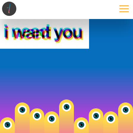
la maison
l’atelier
expertises
les projets
les actus