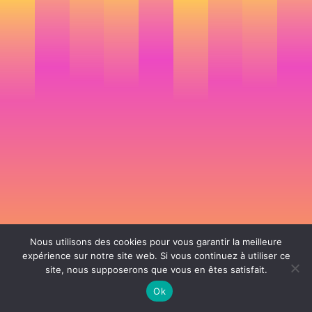
Nous utilisons des cookies pour vous garantir la meilleure
expérience sur notre site web. Si vous continuez à utiliser ce
site, nous supposerons que vous en êtes satisfait.
106 rue de Lourmel 75015 Paris -
nicolas@la-fille.fr
-
06 25 48 34 12
Siret 49065864800038 | IntraCom FR83490658648 | APE 7311Z | RCS Paris B
Ok
490 658 648 |
Conditions générales de vente