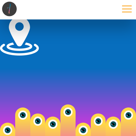
la maison
l’atelier
expertises
les projets
les actus