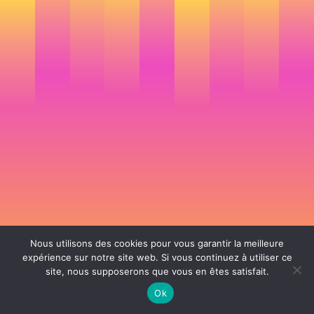
Nous utilisons des cookies pour vous garantir la meilleure
expérience sur notre site web. Si vous continuez à utiliser ce
site, nous supposerons que vous en êtes satisfait.
106 rue de Lourmel 75015 Paris -
nicolas@la-fille.fr
-
06 25 48 34 12
Siret 49065864800038 | IntraCom FR83490658648 | APE 7311Z | RCS Paris B
Ok
490 658 648 |
Conditions générales de vente