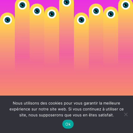
Nous utilisons des cookies pour vous garantir la meilleure
expérience sur notre site web. Si vous continuez à utiliser ce
site, nous supposerons que vous en êtes satisfait.
106 rue de Lourmel 75015 Paris -
nicolas@la-fille.fr
-
06 25 48 34 12
Siret 49065864800038 | IntraCom FR83490658648 | APE 7311Z | RCS Paris B
Ok
490 658 648 |
Conditions générales de vente