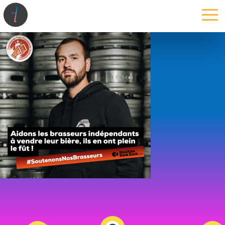
la maison
l’atelier
expertises
les projets
les actus