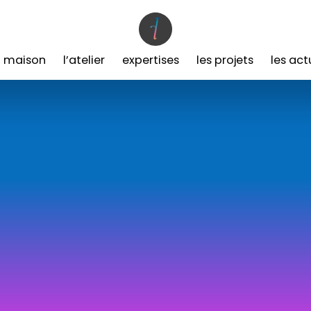
a maison
l’atelier
expertises
les projets
les act