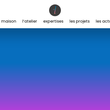
a maison
l’atelier
expertises
les projets
les act