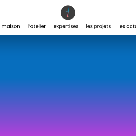
a maison
l’atelier
expertises
les projets
les act