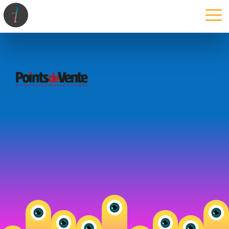
la maison
l’atelier
expertises
les projets
les actus