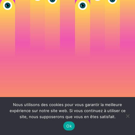
Nous utilisons des cookies pour vous garantir la meilleure
expérience sur notre site web. Si vous continuez à utiliser ce
site, nous supposerons que vous en êtes satisfait.
106 rue de Lourmel 75015 Paris -
nicolas@la-fille.fr
-
06 25 48 34 12
Siret 49065864800038 | IntraCom FR83490658648 | APE 7311Z | RCS Paris B
Ok
490 658 648 |
Conditions générales de vente