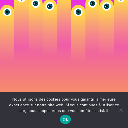
Nous utilisons des cookies pour vous garantir la meilleure
expérience sur notre site web. Si vous continuez à utiliser ce
site, nous supposerons que vous en êtes satisfait.
106 rue de Lourmel 75015 Paris -
nicolas@la-fille.fr
-
06 25 48 34 12
Siret 49065864800038 | IntraCom FR83490658648 | APE 7311Z | RCS Paris B
Ok
490 658 648 |
Conditions générales de vente