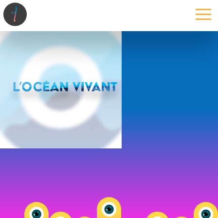
la maison
l’atelier
expertises
les projets
les actus