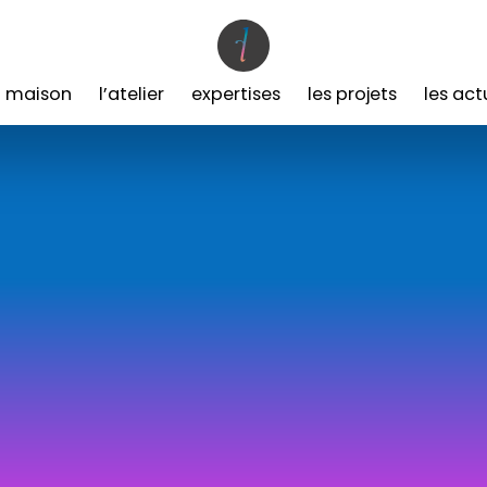
a maison
l’atelier
expertises
les projets
les act