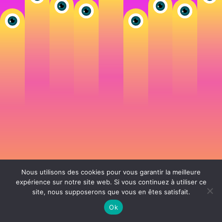
Nous utilisons des cookies pour vous garantir la meilleure
expérience sur notre site web. Si vous continuez à utiliser ce
site, nous supposerons que vous en êtes satisfait.
106 rue de Lourmel 75015 Paris -
nicolas@la-fille.fr
-
06 25 48 34 12
Siret 49065864800038 | IntraCom FR83490658648 | APE 7311Z | RCS Paris B
Ok
490 658 648 |
Conditions générales de vente