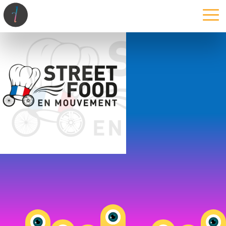
la maison
l’atelier
expertises
les projets
les actus