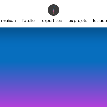
a maison
l’atelier
expertises
les projets
les act