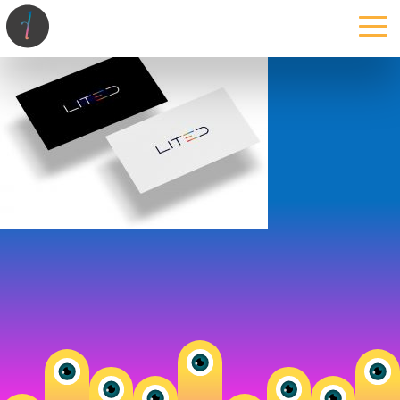
la maison
l’atelier
expertises
les projets
les actus