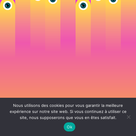
Nous utilisons des cookies pour vous garantir la meilleure
expérience sur notre site web. Si vous continuez à utiliser ce
site, nous supposerons que vous en êtes satisfait.
106 rue de Lourmel 75015 Paris -
nicolas@la-fille.fr
-
06 25 48 34 12
Siret 49065864800038 | IntraCom FR83490658648 | APE 7311Z | RCS Paris B
Ok
490 658 648 |
Conditions générales de vente