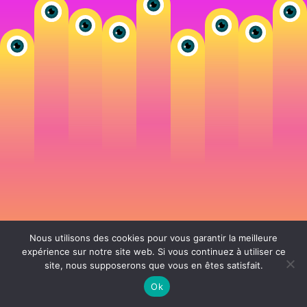
Nous utilisons des cookies pour vous garantir la meilleure
expérience sur notre site web. Si vous continuez à utiliser ce
site, nous supposerons que vous en êtes satisfait.
106 rue de Lourmel 75015 Paris -
nicolas@la-fille.fr
-
06 25 48 34 12
Siret 49065864800038 | IntraCom FR83490658648 | APE 7311Z | RCS Paris B
Ok
490 658 648 |
Conditions générales de vente