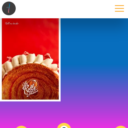
la maison
l’atelier
expertises
les projets
les actus