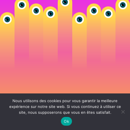
Nous utilisons des cookies pour vous garantir la meilleure
expérience sur notre site web. Si vous continuez à utiliser ce
site, nous supposerons que vous en êtes satisfait.
106 rue de Lourmel 75015 Paris -
nicolas@la-fille.fr
-
06 25 48 34 12
Siret 49065864800038 | IntraCom FR83490658648 | APE 7311Z | RCS Paris B
Ok
490 658 648 |
Conditions générales de vente