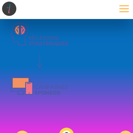
la maison
l’atelier
expertises
les projets
les actus