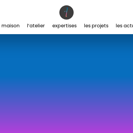
a maison
l’atelier
expertises
les projets
les act