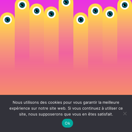
Nous utilisons des cookies pour vous garantir la meilleure
expérience sur notre site web. Si vous continuez à utiliser ce
site, nous supposerons que vous en êtes satisfait.
106 rue de Lourmel 75015 Paris -
nicolas@la-fille.fr
-
06 25 48 34 12
Siret 49065864800038 | IntraCom FR83490658648 | APE 7311Z | RCS Paris B
Ok
490 658 648 |
Conditions générales de vente