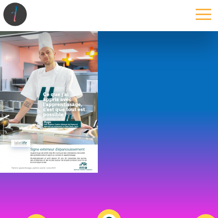
la maison
l’atelier
expertises
les projets
les actus