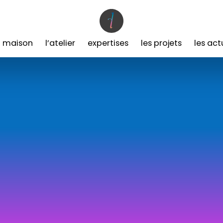
a maison
l’atelier
expertises
les projets
les act