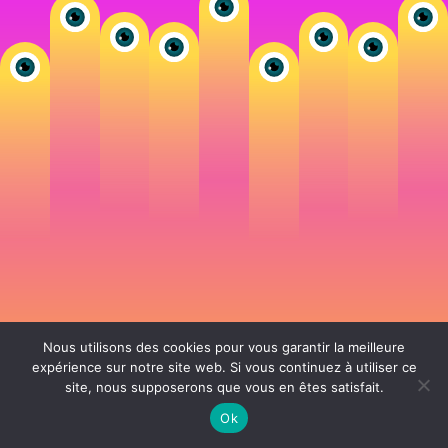
Nous utilisons des cookies pour vous garantir la meilleure
expérience sur notre site web. Si vous continuez à utiliser ce
site, nous supposerons que vous en êtes satisfait.
106 rue de Lourmel 75015 Paris -
nicolas@la-fille.fr
-
06 25 48 34 12
Siret 49065864800038 | IntraCom FR83490658648 | APE 7311Z | RCS Paris B
Ok
490 658 648 |
Conditions générales de vente