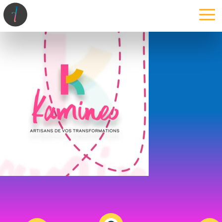
la maison
l’atelier
expertises
les projets
les actus