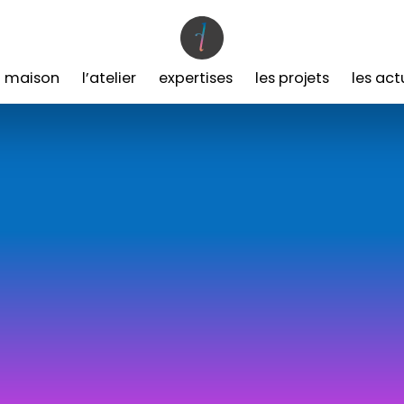
a maison
l’atelier
expertises
les projets
les act