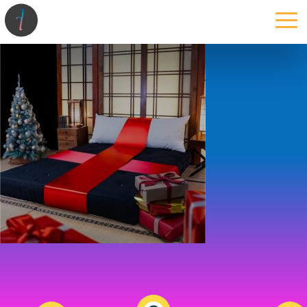
la maison
l’atelier
expertises
les projets
les actus