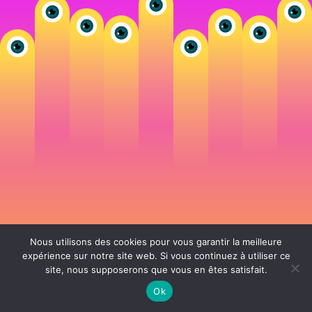
Nous utilisons des cookies pour vous garantir la meilleure
expérience sur notre site web. Si vous continuez à utiliser ce
site, nous supposerons que vous en êtes satisfait.
106 rue de Lourmel 75015 Paris -
nicolas@la-fille.fr
-
06 25 48 34 12
Siret 49065864800038 | IntraCom FR83490658648 | APE 7311Z | RCS Paris B
Ok
490 658 648 |
Conditions générales de vente