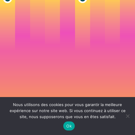
Nous utilisons des cookies pour vous garantir la meilleure
expérience sur notre site web. Si vous continuez à utiliser ce
site, nous supposerons que vous en êtes satisfait.
106 rue de Lourmel 75015 Paris -
nicolas@la-fille.fr
-
06 25 48 34 12
Siret 49065864800038 | IntraCom FR83490658648 | APE 7311Z | RCS Paris B
Ok
490 658 648 |
Conditions générales de vente