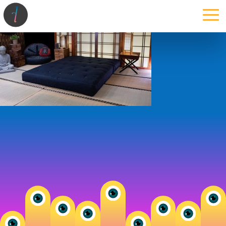
la maison
l’atelier
expertises
les projets
les actus