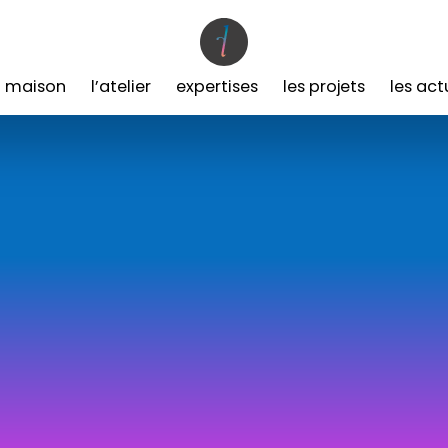
a maison
l’atelier
expertises
les projets
les act