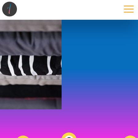
la maison
l’atelier
expertises
les projets
les actus