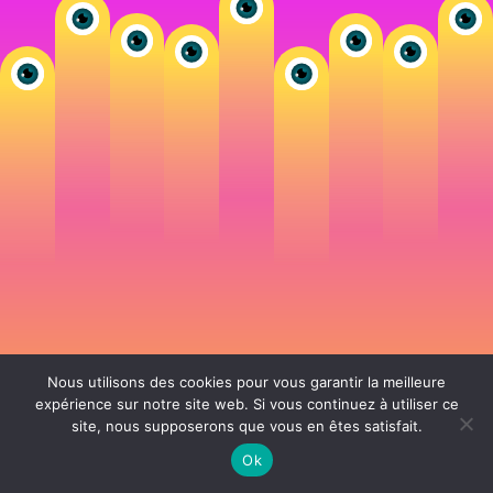
Nous utilisons des cookies pour vous garantir la meilleure
expérience sur notre site web. Si vous continuez à utiliser ce
site, nous supposerons que vous en êtes satisfait.
106 rue de Lourmel 75015 Paris -
nicolas@la-fille.fr
-
06 25 48 34 12
Siret 49065864800038 | IntraCom FR83490658648 | APE 7311Z | RCS Paris B
Ok
490 658 648 |
Conditions générales de vente