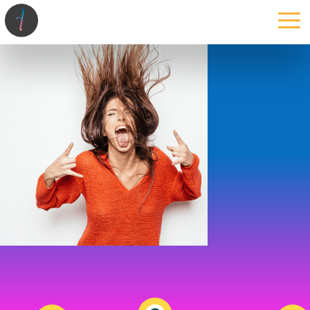
la maison
l’atelier
expertises
les projets
les actus