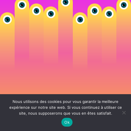
Nous utilisons des cookies pour vous garantir la meilleure
expérience sur notre site web. Si vous continuez à utiliser ce
site, nous supposerons que vous en êtes satisfait.
106 rue de Lourmel 75015 Paris -
nicolas@la-fille.fr
-
06 25 48 34 12
Siret 49065864800038 | IntraCom FR83490658648 | APE 7311Z | RCS Paris B
Ok
490 658 648 |
Conditions générales de vente