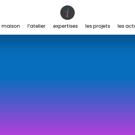
a maison
l’atelier
expertises
les projets
les act