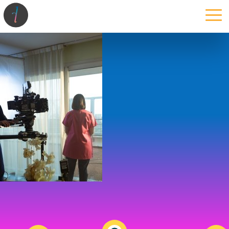
la maison
l’atelier
expertises
les projets
les actus