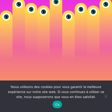
Nous utilisons des cookies pour vous garantir la meilleure
expérience sur notre site web. Si vous continuez à utiliser ce
site, nous supposerons que vous en êtes satisfait.
106 rue de Lourmel 75015 Paris -
nicolas@la-fille.fr
-
06 25 48 34 12
Siret 49065864800038 | IntraCom FR83490658648 | APE 7311Z | RCS Paris B
Ok
490 658 648 |
Conditions générales de vente