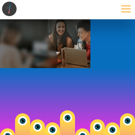
la maison
l’atelier
expertises
les projets
les actus