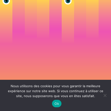
Nous utilisons des cookies pour vous garantir la meilleure
expérience sur notre site web. Si vous continuez à utiliser ce
site, nous supposerons que vous en êtes satisfait.
106 rue de Lourmel 75015 Paris -
nicolas@la-fille.fr
-
06 25 48 34 12
Siret 49065864800038 | IntraCom FR83490658648 | APE 7311Z | RCS Paris B
Ok
490 658 648 |
Conditions générales de vente