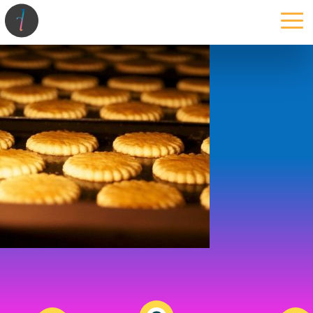
la maison
l’atelier
expertises
les projets
les actus