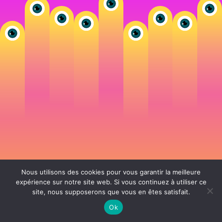
Nous utilisons des cookies pour vous garantir la meilleure
expérience sur notre site web. Si vous continuez à utiliser ce
site, nous supposerons que vous en êtes satisfait.
106 rue de Lourmel 75015 Paris -
nicolas@la-fille.fr
-
06 25 48 34 12
Siret 49065864800038 | IntraCom FR83490658648 | APE 7311Z | RCS Paris B
Ok
490 658 648 |
Conditions générales de vente