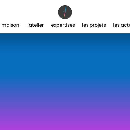
a maison
l’atelier
expertises
les projets
les act