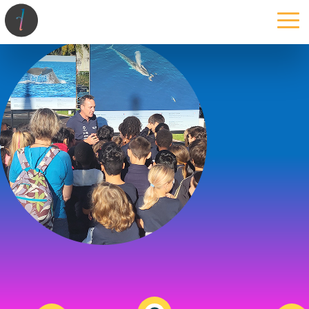
la maison
l’atelier
expertises
les projets
les actus