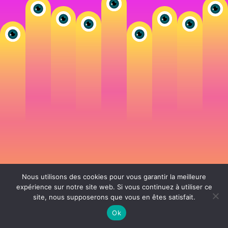
Nous utilisons des cookies pour vous garantir la meilleure
expérience sur notre site web. Si vous continuez à utiliser ce
site, nous supposerons que vous en êtes satisfait.
106 rue de Lourmel 75015 Paris -
nicolas@la-fille.fr
-
06 25 48 34 12
Siret 49065864800038 | IntraCom FR83490658648 | APE 7311Z | RCS Paris B
Ok
490 658 648 |
Conditions générales de vente