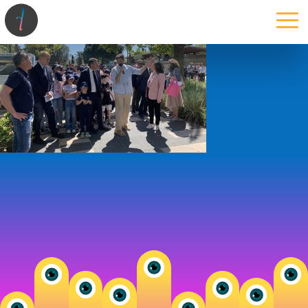
la maison
l’atelier
expertises
les projets
les actus