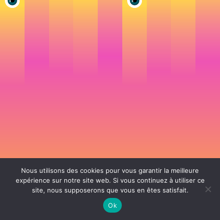
Nous utilisons des cookies pour vous garantir la meilleure
expérience sur notre site web. Si vous continuez à utiliser ce
site, nous supposerons que vous en êtes satisfait.
106 rue de Lourmel 75015 Paris -
nicolas@la-fille.fr
-
06 25 48 34 12
Siret 49065864800038 | IntraCom FR83490658648 | APE 7311Z | RCS Paris B
Ok
490 658 648 |
Conditions générales de vente